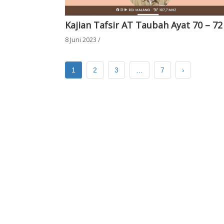
Kajian Tafsir AT Taubah Ayat 70 – 72
8 Juni 2023
/
1
2
3
…
7
›