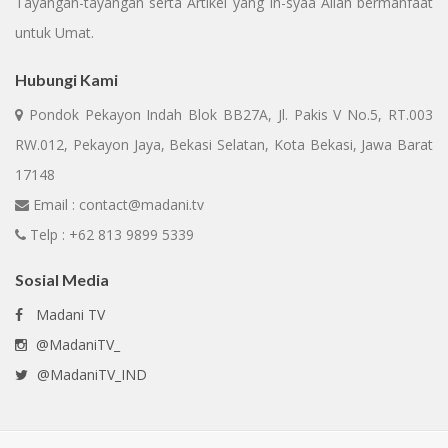
Tayangan-tayangan serta Artikel yang In-syaa Allah bermanfaat
untuk Umat.
Hubungi Kami
Pondok Pekayon Indah Blok BB27A, Jl. Pakis V No.5, RT.003
RW.012, Pekayon Jaya, Bekasi Selatan, Kota Bekasi, Jawa Barat
17148
Email : contact@madani.tv
Telp : +62 813 9899 5339
Sosial Media
Madani TV
@MadaniTV_
@MadaniTV_IND