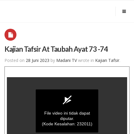
Kajian Tafsir At Taubah Ayat 73 -74
Posted on
28 Juni 2023
by
Madani TV
wrote in
Kajian Tafsir
.
File video ini tidak dapat
diputar.
(Kode Kesalahan: 232011)