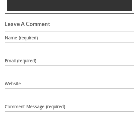
0
seconds
Leave A Comment
of
0
seconds
Name
(required)
Email
(required)
Website
Comment Message
(required)