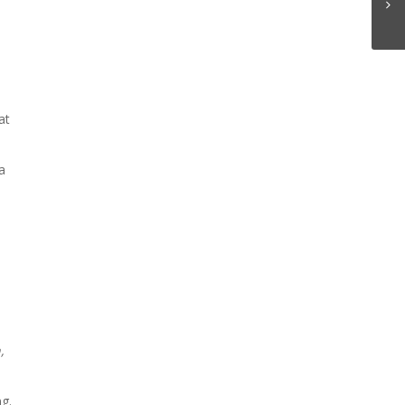
at
a
,
g.