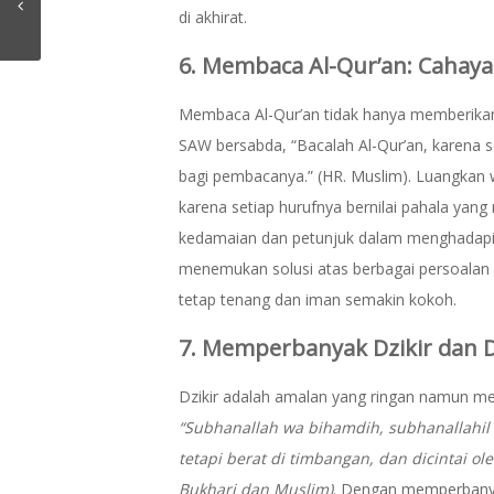
di akhirat.
6. Membaca Al-Qur’an: Cahaya
Membaca Al-Qur’an tidak hanya memberikan 
SAW bersabda, “Bacalah Al-Qur’an, karena 
bagi pembacanya.” (HR. Muslim). Luangkan 
karena setiap hurufnya bernilai pahala yan
kedamaian dan petunjuk dalam menghadapi
menemukan solusi atas berbagai persoalan h
tetap tenang dan iman semakin kokoh.
7. Memperbanyak Dzikir dan 
Dzikir adalah amalan yang ringan namun mem
“Subhanallah wa bihamdih, subhanallahil 
tetapi berat di timbangan, dan dicintai ol
Bukhari dan Muslim)
. Dengan memperbanyak