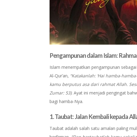
Pengampunan dalam Islam: Rahmat
Islam menempatkan pengampunan sebagai sal
Al-Qur’an,
“Katakanlah: ‘Hai hamba-hamba-
kamu berputus asa dari rahmat Allah. Se
Zumar: 53)
. Ayat ini menjadi pengingat bah
bagi hamba-Nya.
1.
Taubat: Jalan Kembali kepada All
Taubat adalah salah satu amalan paling m
berfirman,
“Dan bertaubatlah kamu sekali