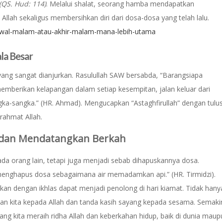
(QS. Hud: 114)
. Melalui shalat, seorang hamba mendapatkan
llah sekaligus membersihkan diri dari dosa-dosa yang telah lalu.
di-awal-malam-atau-akhir-malam-mana-lebih-utama
ala Besar
 yang sangat dianjurkan. Rasulullah SAW bersabda, “Barangsiapa
emberikan kelapangan dalam setiap kesempitan, jalan keluar dari
angka-sangka.” (HR. Ahmad). Mengucapkan “Astaghfirullah” dengan tulu
ahmat Allah.
 dan Mendatangkan Berkah
a orang lain, tetapi juga menjadi sebab dihapuskannya dosa.
menghapus dosa sebagaimana air memadamkan api.” (HR. Tirmidzi).
ikan dengan ikhlas dapat menjadi penolong di hari kiamat. Tidak hany
atan kita kepada Allah dan tanda kasih sayang kepada sesama. Semaki
ang kita meraih ridha Allah dan keberkahan hidup, baik di dunia maup