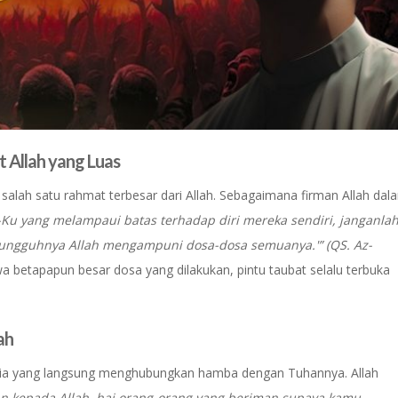
 Allah yang Luas
ah satu rahmat terbesar dari Allah. Sebagaimana firman Allah dal
Ku yang melampaui batas terhadap diri mereka sendiri, janganla
sungguhnya Allah mengampuni dosa-dosa semuanya.'” (QS. Az-
wa betapapun besar dosa yang dilakukan, pintu taubat selalu terbuka
ah
ulia yang langsung menghubungkan hamba dengan Tuhannya. Allah
an kepada Allah, hai orang-orang yang beriman supaya kamu