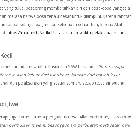
at yang tulus, seseorang membersihkan diri dari dosa-dosa yang tela
rnah merasa bahwa dosa terlalu besar untuk diampuni, karena rahmat
dikan taubat sebagai bagian dari kehidupan sehari-hari, karena Allah
bat.
https://madani.tv/artikel/tatacara-dan-waktu-pelaksanaan-sholat-
Kecil
diremehkan adalah wudhu. Rasulullah SAW bersabda,
“Barangsiapa
sanya akan keluar dari tubuhnya, bahkan dari bawah kuku-
benar dan pelaksanaan yang sesuai sunnah, setiap tetes air wudhu
ci Jiwa
etapi juga sarana utama penghapus dosa. Allah berfirman,
“Dirikanla
bagian permulaan malam. Sesungguhnya perbuatan-perbuatan baik