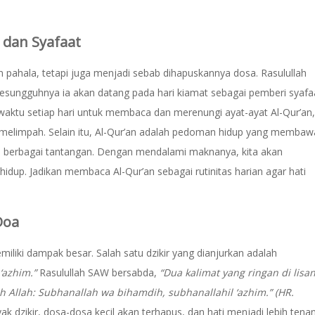
 dan Syafaat
pahala, tetapi juga menjadi sebab dihapuskannya dosa. Rasulullah
sesungguhnya ia akan datang pada hari kiamat sebagai pemberi syafa
waktu setiap hari untuk membaca dan merenungi ayat-ayat Al-Qur’an,
g melimpah. Selain itu, Al-Qur’an adalah pedoman hidup yang membaw
 berbagai tantangan. Dengan mendalami maknanya, kita akan
idup. Jadikan membaca Al-Qur’an sebagai rutinitas harian agar hati
Doa
iliki dampak besar. Salah satu dzikir yang dianjurkan adalah
‘azhim.”
Rasulullah SAW bersabda,
“Dua kalimat yang ringan di lisan
eh Allah: Subhanallah wa bihamdih, subhanallahil ‘azhim.” (HR.
 dzikir, dosa-dosa kecil akan terhapus, dan hati menjadi lebih tenan