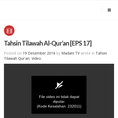
Tahsin Tilawah Al-Qur’an [EPS 17]
Posted on
19 Desember 2016
by
Madani TV
wrote in
Tahsin
Tilawah Qur'an
,
Video
.
File video ini tidak dapat
diputar.
(Kode Kesalahan: 232011)