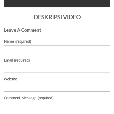
0
seconds
DESKRIPSI VIDEO
of
0
seconds
Leave A Comment
Name
(required)
Email
(required)
Website
Comment Message
(required)