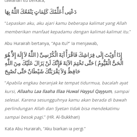
tawanan itu berkata,
دَعْنِى أُعَلِّمْكَ كَلِمَاتٍ يَنْفَعُكَ اللَّهُ بِهَا
“
Lepaskan aku, aku ajari kamu beberapa kalimat yang Allah
memberikan manfaat kepadamu dengan kalimat-kalimat itu.
”
Abu Hurairah bertanya, “Apa itu?” Ia menjawab,
إِذَا أَوَيْتَ إِلَى فِرَاشِكَ فَاقْرَأْ آيَةَ الْكُرْسِىِّ ( اللَّهُ لاَ إِلَهَ إِلاَّ هُوَ
الْحَىُّ الْقَيُّومُ ) حَتَّى تَخْتِمَ الآيَةَ فَإِنَّكَ لَنْ يَزَالَ عَلَيْكَ مِنَ اللَّهِ
حَافِظٌ وَلاَ يَقْرَبَنَّكَ شَيْطَانٌ حَتَّى تُصْبِحَ
“
Apabila engkau beranjak ke tempat tidurmua, bacalah ayat
kursi,
Allaahu Laa Ilaaha Illaa Huwal Hayyul Qayyum
, sampai
selesai. Karena sesungguhnya kamu akan berada di bawah
perlindungan Allah dan Syetan tidak bisa mendekatimu
sampai besok pagi.
” (HR. Al-Bukkhari)
Kata Abu Hurairah, “Aku biarkan ia pergi.”