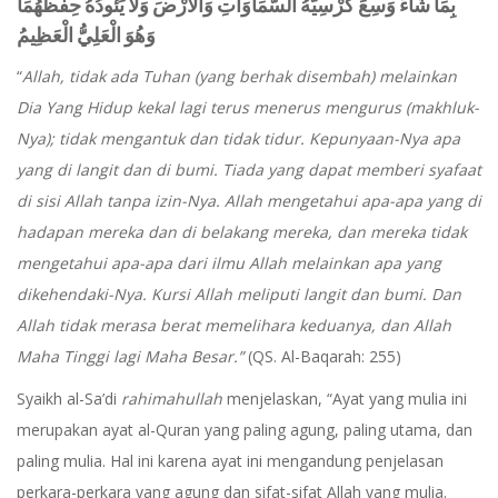
بِمَا شَاءَ وَسِعَ كُرْسِيُّهُ السَّمَاوَاتِ وَالْأَرْضَ وَلَا يَئُودُهُ حِفْظُهُمَا
وَهُوَ الْعَلِيُّ الْعَظِيمُ
“
Allah, tidak ada Tuhan (yang berhak disembah) melainkan
Dia Yang Hidup kekal lagi terus menerus mengurus (makhluk-
Nya); tidak mengantuk dan tidak tidur. Kepunyaan-Nya apa
yang di langit dan di bumi. Tiada yang dapat memberi syafaat
di sisi Allah tanpa izin-Nya. Allah mengetahui apa-apa yang di
hadapan mereka dan di belakang mereka, dan mereka tidak
mengetahui apa-apa dari ilmu Allah melainkan apa yang
dikehendaki-Nya. Kursi Allah meliputi langit dan bumi. Dan
Allah tidak merasa berat memelihara keduanya, dan Allah
Maha Tinggi lagi Maha Besar
.
”
(QS. Al-Baqarah: 255)
Syaikh al-Sa’di
rahimahullah
menjelaskan, “Ayat yang mulia ini
merupakan ayat al-Quran yang paling agung, paling utama, dan
paling mulia. Hal ini karena ayat ini mengandung penjelasan
perkara-perkara yang agung dan sifat-sifat Allah yang mulia.