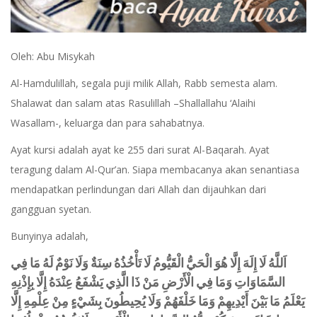
Oleh: Abu Misykah
Al-Hamdulillah, segala puji milik Allah, Rabb semesta alam.
Shalawat dan salam atas Rasulillah –Shallallahu ‘Alaihi
Wasallam-, keluarga dan para sahabatnya.
Ayat kursi adalah ayat ke 255 dari surat Al-Baqarah. Ayat
teragung dalam Al-Qur’an. Siapa membacanya akan senantiasa
mendapatkan perlindungan dari Allah dan dijauhkan dari
gangguan syetan.
Bunyinya adalah,
اَللَّهُ لَا إِلَهَ إِلَّا هُوَ الْحَيُّ الْقَيُّومُ لَا تَأْخُذُهُ سِنَةٌ وَلَا نَوْمٌ لَهُ مَا فِي
السَّمَاوَاتِ وَمَا فِي الْأَرْضِ مَنْ ذَا الَّذِي يَشْفَعُ عِنْدَهُ إِلَّا بِإِذْنِهِ
يَعْلَمُ مَا بَيْنَ أَيْدِيهِمْ وَمَا خَلْفَهُمْ وَلَا يُحِيطُونَ بِشَيْءٍ مِنْ عِلْمِهِ إِلَّا