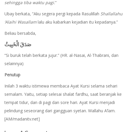
sehingga tiba waktu pagi.
”
Ubay berkata, ”Aku segera pergi kepada Rasulillah
Shallallahu
‘Alaihi Wasallam
lalu aku kabarkan kejadian itu kepadanya.”
Beliau bersabda,
صَدَقَ الْخَبِيثُ
“Si buruk telah berkata jujur.” (HR. al-Nasai, Al-Thabrani, dan
selainnya)
Penutup
Inilah 3 waktu istimewa membaca Ayat Kursi selama sehari
semalam. Yaitu, setiap selesai shalat fardhu, saat beranjak ke
tempat tidur, dan di pagi dan sore hari. Ayat Kursi menjadi
pelindung seseorang dari gangguan syetan. Wallahu A’lam.
[AM/madanitv.net]