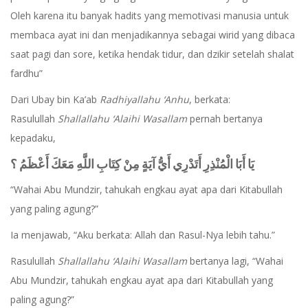
Oleh karena itu banyak hadits yang memotivasi manusia untuk
membaca ayat ini dan menjadikannya sebagai wirid yang dibaca
saat pagi dan sore, ketika hendak tidur, dan dzikir setelah shalat
fardhu”
Dari Ubay bin Ka’ab
Radhiyallahu ‘Anhu
, berkata:
Rasulullah
Shallallahu ‘Alaihi Wasallam
pernah bertanya
kepadaku,
يَا أَبَا الْمُنْذِرِ أَتَدْرِي أَيُّ آيَةٍ مِنْ كِتَابِ اللَّهِ مَعَكَ أَعْظَمُ ؟
“Wahai Abu Mundzir, tahukah engkau ayat apa dari Kitabullah
yang paling agung?”
Ia menjawab, “Aku berkata: Allah dan Rasul-Nya lebih tahu.”
Rasulullah
Shallallahu ‘Alaihi Wasallam
bertanya lagi, “Wahai
Abu Mundzir, tahukah engkau ayat apa dari Kitabullah yang
paling agung?”