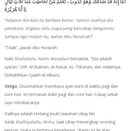
أَمَا إِنَّهُ قَدْ صَدَقَكَ وَهُوَ كَذُوبٌ ، تَعْلَمُ مَنْ تُخَاطِبُ مُنْذُ ثَلاَثِ لَيَالٍ
يَا أَبَا هُرَيْرَةَ
“
Adapun dia kala itu berkata benar, namun asalnya dia
pendusta. Engkau tahu siapa yang bercakap denganmu
sampai tiga malam itu, wahai Abu Hurairah?
”
“Tidak”, jawab Abu Hurairah.
Nabi
Shallallahu ‘Alaihi Wasallam
bersabda, “Dia adalah
syetan.” (HR. Al-Bukhari, Al-Nasai, AL-Thbarani, dan selainnya.
Dishahihkan Syaikh Al-Albani)
Ketiga
, Disunnahkan membaca ayat Kursi di waktu pagi dan
sore hari. Ini termasuk dzikir pagi dan sore hari. Cukup sekali
saja membacanya.
Dalilnya adalah tentang kisah tawanan Ubay bin
Ka’ab
Radhiyallahu ‘Anhu
, saat Ubay menangkap seorang
pencuri, maka ia bertanya kepadanya, “Kamu ini Jin atau