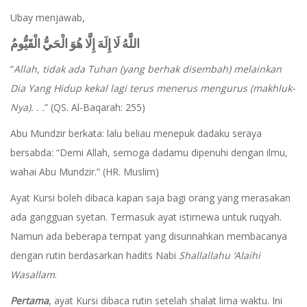
Ubay menjawab,
اللَّهُ لَا إِلَهَ إِلَّا هُوَ الْحَيُّ الْقَيُّومُ
“
Allah, tidak ada Tuhan (yang berhak disembah) melainkan
Dia Yang Hidup kekal lagi terus menerus mengurus (makhluk-
Nya). . .
” (QS. Al-Baqarah: 255)
Abu Mundzir berkata: lalu beliau menepuk dadaku seraya
bersabda: “Demi Allah, semoga dadamu dipenuhi dengan ilmu,
wahai Abu Mundzir.” (HR. Muslim)
Ayat Kursi boleh dibaca kapan saja bagi orang yang merasakan
ada gangguan syetan. Termasuk ayat istimewa untuk ruqyah.
Namun ada beberapa tempat yang disunnahkan membacanya
dengan rutin berdasarkan hadits Nabi
Shallallahu ‘Alaihi
Wasallam
.
Pertama
, ayat Kursi dibaca rutin setelah shalat lima waktu. Ini