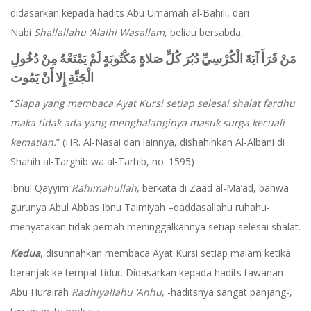
didasarkan kepada hadits Abu Umamah al-Bahili, dari
Nabi
Shallallahu ‘Alaihi Wasallam
, beliau bersabda,
مَنْ قَرَأَ آيَةَ الْكُرْسِيِّ دُبُرَ كُلِّ صَلاةٍ مَكْتُوبَةٍ لَمْ يَمْنَعْهُ مِنْ دُخُولِ
الْجَنَّةِ إِلا أَنْ يَمُوت
“
Siapa yang membaca Ayat Kursi setiap selesai shalat fardhu
maka tidak ada yang menghalanginya masuk surga kecuali
kematian.
” (HR. Al-Nasai dan lainnya, dishahihkan Al-Albani di
Shahih al-Targhib wa al-Tarhib, no. 1595)
Ibnul Qayyim
Rahimahullah
, berkata di Zaad al-Ma’ad, bahwa
gurunya Abul Abbas Ibnu Taimiyah –qaddasallahu ruhahu-
menyatakan tidak pernah meninggalkannya setiap selesai shalat.
Kedua
, disunnahkan membaca Ayat Kursi setiap malam ketika
beranjak ke tempat tidur. Didasarkan kepada hadits tawanan
Abu Hurairah
Radhiyallahu ‘Anhu
, -haditsnya sangat panjang-,