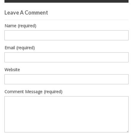
0
seconds
Leave A Comment
of
0
seconds
Name
(required)
Email
(required)
Website
Comment Message
(required)