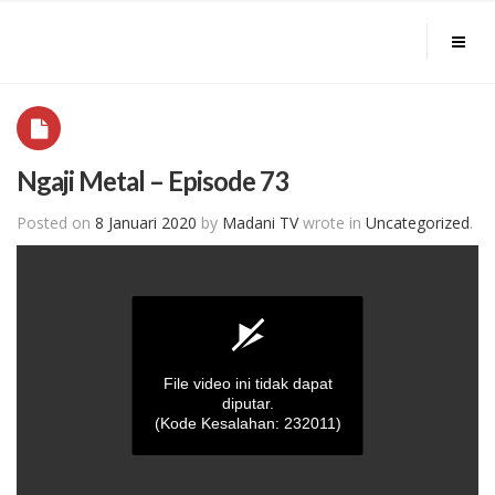
Ngaji Metal – Episode 73
Posted on
8 Januari 2020
by
Madani TV
wrote in
Uncategorized
.
File video ini tidak dapat
diputar.
(Kode Kesalahan: 232011)