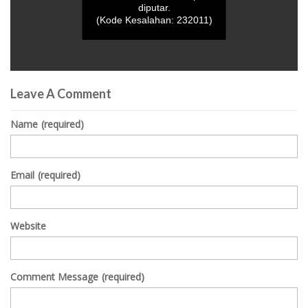
diputar.
(Kode Kesalahan: 232011)
0
seconds
Leave A Comment
of
0
seconds
Name
(required)
Email
(required)
Website
Comment Message
(required)