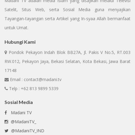
Madani TV adalah media Islam yang disajikan melalui Televisi
Satelit, Situs Web, serta Sosial Media guna menyajikan
Tayangan-tayangan serta Artikel yang In-syaa Allah bermanfaat
untuk Umat.
Hubungi Kami
Pondok Pekayon Indah Blok BB27A, Jl. Pakis V No.5, RT.003
RW.012, Pekayon Jaya, Bekasi Selatan, Kota Bekasi, Jawa Barat
17148
Email : contact@madani.tv
Telp : +62 813 9899 5339
Sosial Media
Madani TV
@MadaniTV_
@MadaniTV_IND