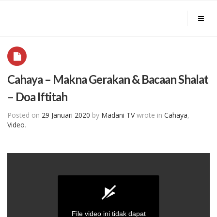
Cahaya – Makna Gerakan & Bacaan Shalat
– Doa Iftitah
Posted on
29 Januari 2020
by
Madani TV
wrote in
Cahaya
,
Video
.
File video ini tidak dapat