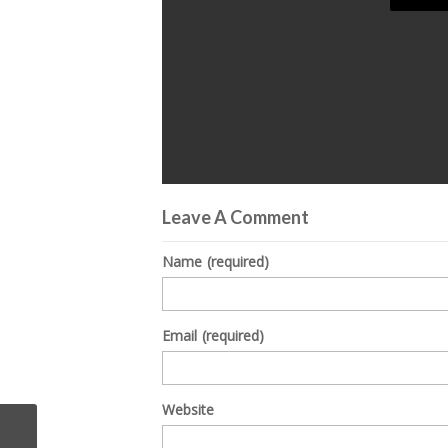
0
seconds
Leave A Comment
of
0
seconds
Volume
Name
(required)
0%
Email
(required)
Website