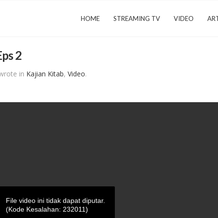
HOME
STREAMING TV
VIDEO
ART
Eps 2
wrote in
Kajian Kitab
,
Video
.
File video ini tidak dapat diputar.
(Kode Kesalahan: 232011)