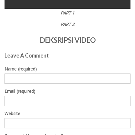
0
PART 1
seconds
of
PART 2
0
seconds
DEKSRIPSI VIDEO
Leave A Comment
Name
(required)
Email
(required)
Website