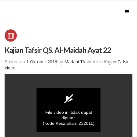
Kajian Tafsir QS. Al-Maidah Ayat 22
Posted on
1 Oktober 2016
by
Madani TV
wrote in
Kajian Tafsir
,
Video
.
File video ini tidak dapat
diputar.
(Kode Kesalahan: 232011)