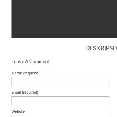
0
seconds
DESKRIPSI
of
0
seconds
Volume
0%
Leave A Comment
Name
(required)
Email
(required)
Website