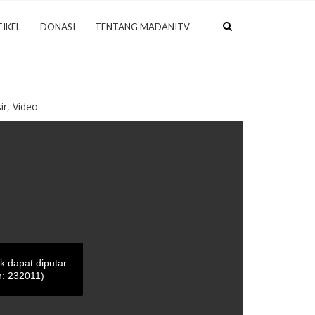
IKEL
DONASI
TENTANG MADANITV
ir
,
Video
.
ak dapat diputar.
: 232011)