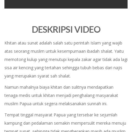
0
seconds
of
0
DESKRIPSI VIDEO
seconds
Khitan atau sunat adalah salah satu perintah Islam yang wajib
atas seorang muslim untuk kesempurnaan ibadah shalat. Yaitu
memotong kulup yang menutupi kepala zakar agar tidak ada lagi
sisa air kencing yang tertahan sehingga tubuh bebas dari najis
yang merupakan syarat sah shalat.
Namun mahalnya biaya khitan dan sulitnya mendapatkan
tenaga medis untuk khitan menjadi penghalang masyarakat
muslim Papua untuk segera melaksanakan sunnah ini.
Tempat tinggal masyarat Papua yang tersebar ke sejumlah
kampung dan pedalaman semakin mempersulit mereka menuju
tempat sunat, sehingga tidak mengherankan masih ada muslim