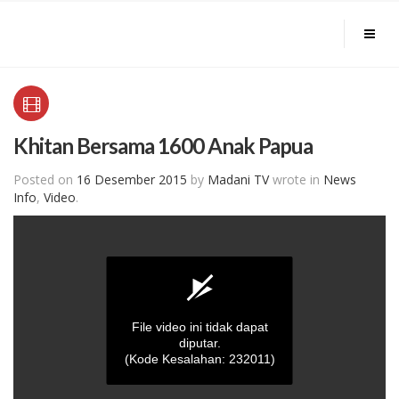
Khitan Bersama 1600 Anak Papua
Posted on
16 Desember 2015
by
Madani TV
wrote in
News
Info
,
Video
.
File video ini tidak dapat
diputar.
(Kode Kesalahan: 232011)