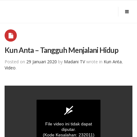
Kun Anta – Tangguh Menjalani Hidup
Posted on
29 Januari 2020
by
Madani TV
wrote in
Kun Anta
,
Video
.
File video ini tidak dapat
diputar.
(Kode Kesalahan: 232011)