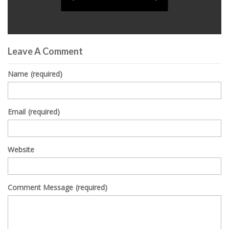
0
seconds
Leave A Comment
of
0
seconds
Name
(required)
Email
(required)
Website
Comment Message
(required)