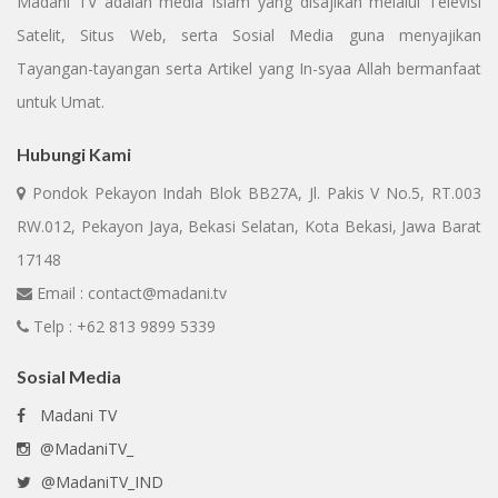
Madani TV adalah media Islam yang disajikan melalui Televisi
Satelit, Situs Web, serta Sosial Media guna menyajikan
Tayangan-tayangan serta Artikel yang In-syaa Allah bermanfaat
untuk Umat.
Hubungi Kami
Pondok Pekayon Indah Blok BB27A, Jl. Pakis V No.5, RT.003
RW.012, Pekayon Jaya, Bekasi Selatan, Kota Bekasi, Jawa Barat
17148
Email : contact@madani.tv
Telp : +62 813 9899 5339
Sosial Media
Madani TV
@MadaniTV_
@MadaniTV_IND