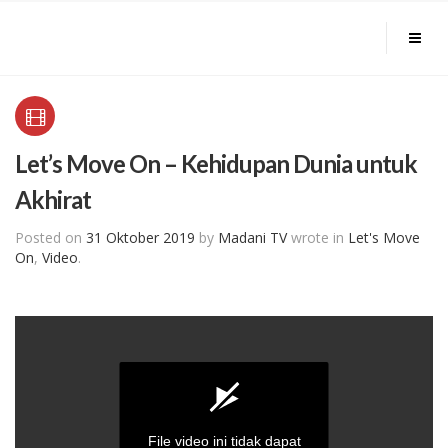
Let’s Move On – Kehidupan Dunia untuk
Akhirat
Posted on
31 Oktober 2019
by
Madani TV
wrote in
Let's Move
On
,
Video
.
File video ini tidak dapat