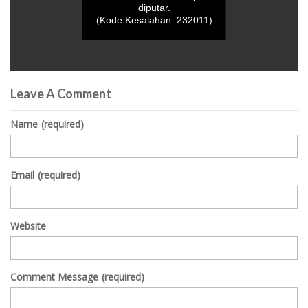
diputar.
(Kode Kesalahan: 232011)
0
seconds
Leave A Comment
of
0
seconds
Name
(required)
Email
(required)
Website
Comment Message
(required)