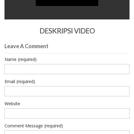
0
seconds
DESKRIPSI VIDEO
of
0
seconds
Leave A Comment
Name
(required)
Email
(required)
Website
Comment Message
(required)