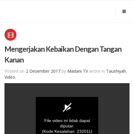
Mengerjakan Kebaikan Dengan Tangan
Kanan
Posted on
2 Desember 2017
by
Madani TV
wrote in
Taushiyah
,
Video
.
File video ini tidak dapat
diputar.
(Kode Kesalahan: 232011)