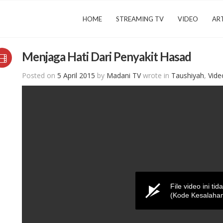
HOME
STREAMING TV
VIDEO
ART
Menjaga Hati Dari Penyakit Hasad
Posted on
5 April 2015
by
Madani TV
wrote in
Taushiyah
,
Vide
File video ini tid
(Kode Kesalahan