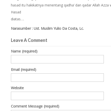
hasad itu hakikatnya menentang qadha’ dan qadar Allah Azza wa
Hasad
diatas….
Narasumber : Ust. Muslim Yulio Da Costa, Lc.
Leave A Comment
Name
(required)
Email
(required)
Website
Comment Message
(required)