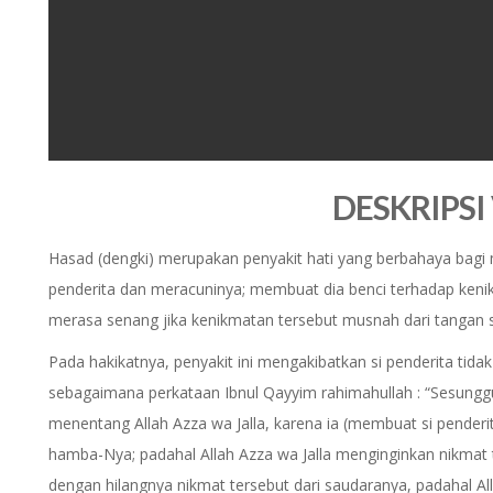
0
seconds
DESKRIPSI
of
0
seconds
Volume
0%
Hasad (dengki) merupakan penyakit hati yang berbahaya bagi m
penderita dan meracuninya; membuat dia benci terhadap keni
merasa senang jika kenikmatan tersebut musnah dari tangan 
Pada hakikatnya, penyakit ini mengakibatkan si penderita tidak
sebagaimana perkataan Ibnul Qayyim rahimahullah : “Sesunggu
menentang Allah Azza wa Jalla, karena ia (membuat si penderit
hamba-Nya; padahal Allah Azza wa Jalla menginginkan nikma
dengan hilangnya nikmat tersebut dari saudaranya, padahal Allah