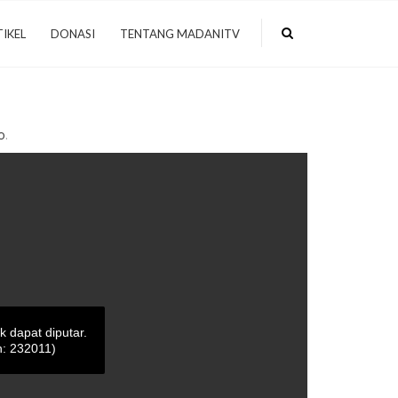
IKEL
DONASI
TENTANG MADANITV
o
.
ak dapat diputar.
: 232011)