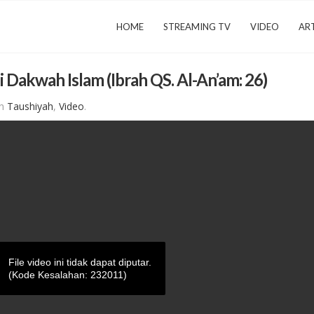
HOME
STREAMING TV
VIDEO
ART
 Dakwah Islam (Ibrah QS. Al-An’am: 26)
in
Taushiyah
,
Video
.
File video ini tidak dapat diputar.
(Kode Kesalahan: 232011)