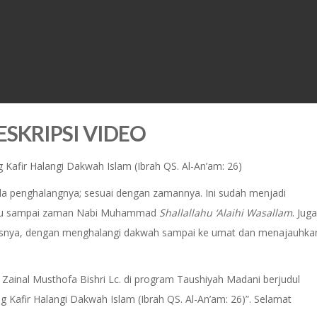
ESKRIPSI VIDEO
afir Halangi Dakwah Islam (Ibrah QS. Al-An’am: 26)
da penghalangnya; sesuai dengan zamannya. Ini sudah menjadi
hulu sampai zaman Nabi Muhammad
Shallallahu ‘Alaihi Wasallam
. Juga
dusnya, dengan menghalangi dakwah sampai ke umat dan menajauhka
Zainal Musthofa Bishri Lc. di program Taushiyah Madani berjudul
Kafir Halangi Dakwah Islam (Ibrah QS. Al-An’am: 26)”. Selamat