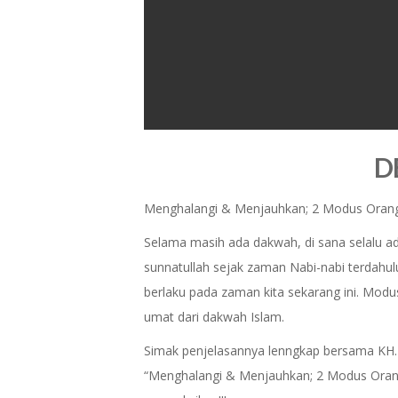
0
seconds
D
of
0
seconds
Volume
0%
Menghalangi & Menjauhkan; 2 Modus Orang K
Selama masih ada dakwah, di sana selalu a
sunnatullah sejak zaman Nabi-nabi terda
berlaku pada zaman kita sekarang ini. Mo
umat dari dakwah Islam.
Simak penjelasannya lenngkap bersama KH. 
“Menghalangi & Menjauhkan; 2 Modus Orang 