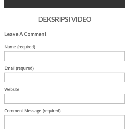
0
seconds
DEKSRIPSI VIDEO
of
0
seconds
Leave A Comment
Name
(required)
Email
(required)
Website
Comment Message
(required)