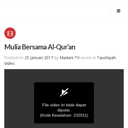
Mulia Bersama Al-Qur’an
Posted on
25 Januari 2017
by
Madani TV
wrote in
Taushiyah
,
Video
.
File video ini tidak dapat
diputar.
(Kode Kesalahan: 232011)