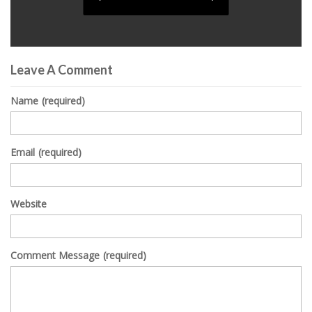
0
seconds
Leave A Comment
of
0
seconds
Name
(required)
Email
(required)
Website
Comment Message
(required)