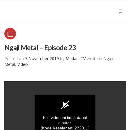
Ngaji Metal – Episode 23
Posted on
7 November 2019
by
Madani TV
wrote in
Ngaji
Metal
,
Video
.
File video ini tidak dapat
diputar.
(Kode Kesalahan: 232011)