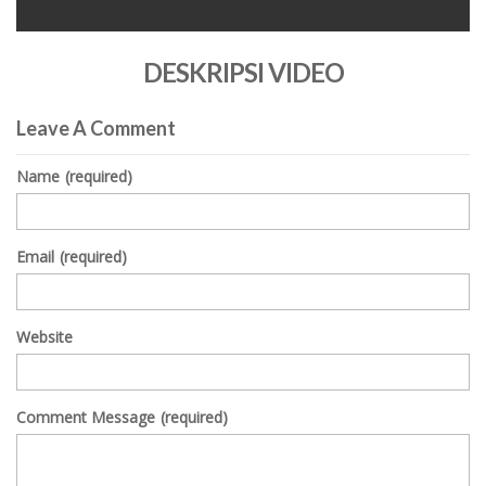
0
seconds
DESKRIPSI VIDEO
of
0
seconds
Leave A Comment
Name
(required)
Email
(required)
Website
Comment Message
(required)