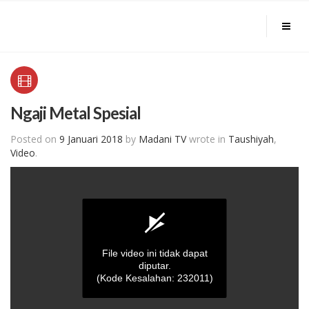
Ngaji Metal Spesial
Posted on
9 Januari 2018
by
Madani TV
wrote in
Taushiyah
,
Video
.
File video ini tidak dapat
diputar.
(Kode Kesalahan: 232011)