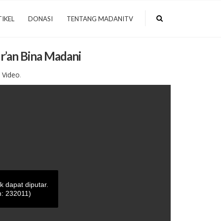
IKEL
DONASI
TENTANG MADANITV
r’an Bina Madani
,
Video
.
ak dapat diputar.
: 232011)