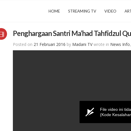
HOME
STREAMING TV
VIDEO
ART
Penghargaan Santri Ma’had Tahfidzul Qu
Posted on
21 Februari 2016
by
Madani TV
wrote in
News Info
File video ini tid
(Kode Kesalahan