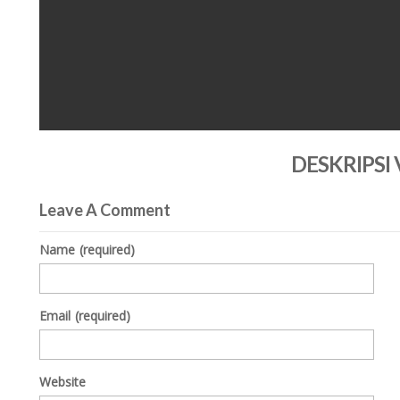
0
seconds
DESKRIPSI
of
0
seconds
Volume
0%
Leave A Comment
Name
(required)
Email
(required)
Website