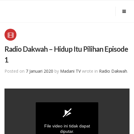
Radio Dakwah – Hidup Itu Pilihan Episode
1
Posted on
7 Januari 2020
by
Madani TV
wrote in
Radio Dakwah
.
File video ini tidak dapat
diputar.