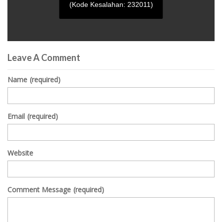
(Kode Kesalahan: 232011)
0
seconds
Leave A Comment
of
0
seconds
Name
(required)
Email
(required)
Website
Comment Message
(required)