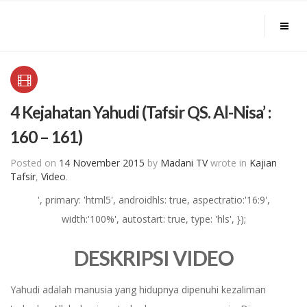
4 Kejahatan Yahudi (Tafsir QS. Al-Nisa’ :
160 – 161)
Posted on
14 November 2015
by
Madani TV
wrote in
Kajian
Tafsir
,
Video
.
', primary: 'html5', androidhls: true, aspectratio:'16:9',
width:'100%', autostart: true, type: 'hls', });
DESKRIPSI VIDEO
Yahudi adalah manusia yang hidupnya dipenuhi kezaliman