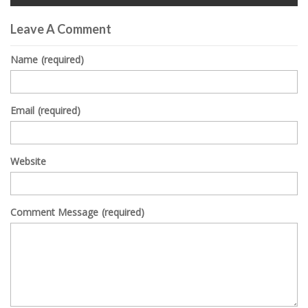
0
seconds
Leave A Comment
of
0
seconds
Name
(required)
Email
(required)
Website
Comment Message
(required)