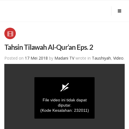
Tahsin Tilawah Al-Qur’an Eps. 2
Posted on
17 Mei 2018
by
Madani TV
wrote in
Taushiyah
,
Video
.
File video ini tidak dapat
diputar.
(Kode Kesalahan: 232011)