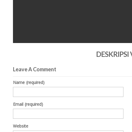
0
seconds
DESKRIPSI
of
0
seconds
Volume
0%
Leave A Comment
Name
(required)
Email
(required)
Website