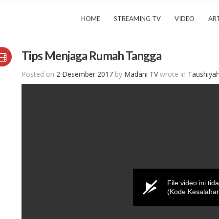
HOME
STREAMING TV
VIDEO
ART
Tips Menjaga Rumah Tangga
Posted on
2 Desember 2017
by
Madani TV
wrote in
Taushiya
File video ini tid
(Kode Kesalahan