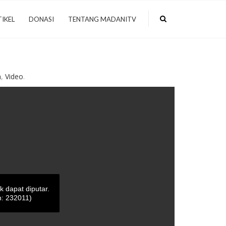
IKEL
DONASI
TENTANG MADANITV
h
,
Video
.
ak dapat diputar.
: 232011)