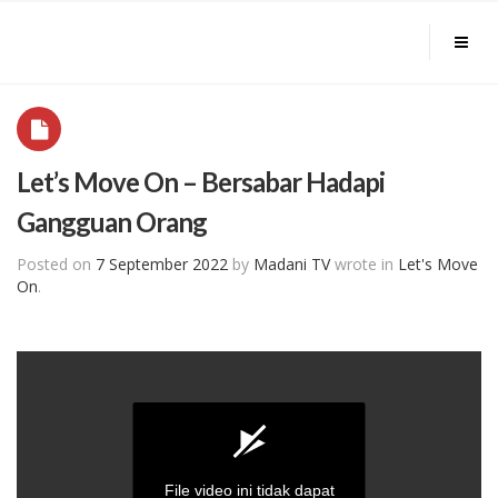
Let’s Move On – Bersabar Hadapi
Gangguan Orang
Posted on
7 September 2022
by
Madani TV
wrote in
Let's Move
On
.
File video ini tidak dapat