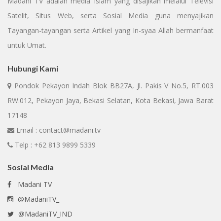
Madani TV adalah media Islam yang disajikan melalui Televisi
Satelit, Situs Web, serta Sosial Media guna menyajikan
Tayangan-tayangan serta Artikel yang In-syaa Allah bermanfaat
untuk Umat.
Hubungi Kami
Pondok Pekayon Indah Blok BB27A, Jl. Pakis V No.5, RT.003
RW.012, Pekayon Jaya, Bekasi Selatan, Kota Bekasi, Jawa Barat
17148
Email : contact@madani.tv
Telp : +62 813 9899 5339
Sosial Media
Madani TV
@MadaniTV_
@MadaniTV_IND