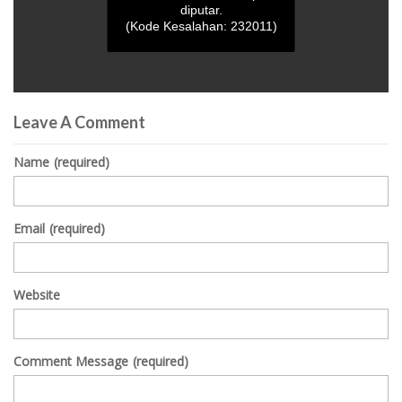
diputar.
(Kode Kesalahan: 232011)
0
seconds
Leave A Comment
of
0
seconds
Name
(required)
Email
(required)
Website
Comment Message
(required)