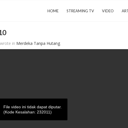
HOME
STREAMING TV
VIDEO
ART
10
wrote in
Merdeka Tanpa Hutang
.
File video ini tidak dapat diputar.
(Kode Kesalahan: 232011)