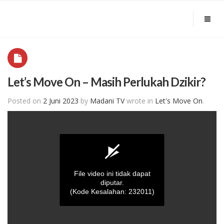
Let’s Move On – Masih Perlukah Dzikir?
Posted on
2 Juni 2023
by
Madani TV
wrote in
Let's Move On
.
File video ini tidak dapat
diputar.
(Kode Kesalahan: 232011)