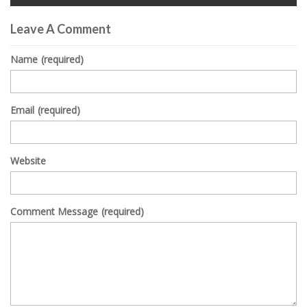
0
seconds
Leave A Comment
of
0
seconds
Name
(required)
Email
(required)
Website
Comment Message
(required)