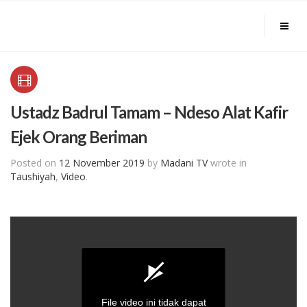
Ustadz Badrul Tamam – Ndeso Alat Kafir
Ejek Orang Beriman
Posted on
12 November 2019
by
Madani TV
wrote in
Taushiyah
,
Video
.
File video ini tidak dapat