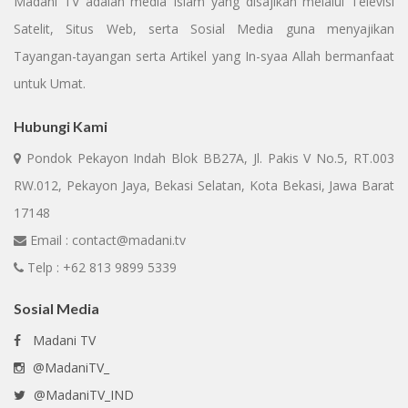
Madani TV adalah media Islam yang disajikan melalui Televisi
Satelit, Situs Web, serta Sosial Media guna menyajikan
Tayangan-tayangan serta Artikel yang In-syaa Allah bermanfaat
untuk Umat.
Hubungi Kami
Pondok Pekayon Indah Blok BB27A, Jl. Pakis V No.5, RT.003
RW.012, Pekayon Jaya, Bekasi Selatan, Kota Bekasi, Jawa Barat
17148
Email : contact@madani.tv
Telp : +62 813 9899 5339
Sosial Media
Madani TV
@MadaniTV_
@MadaniTV_IND