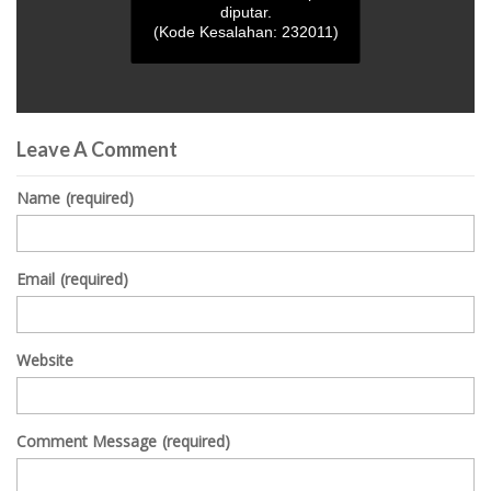
diputar.
(Kode Kesalahan: 232011)
0
seconds
Leave A Comment
of
0
seconds
Name
(required)
Email
(required)
Website
Comment Message
(required)