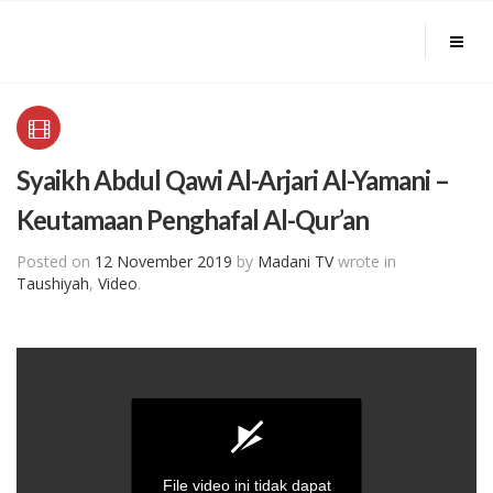
Syaikh Abdul Qawi Al-Arjari Al-Yamani –
Keutamaan Penghafal Al-Qur’an
Posted on
12 November 2019
by
Madani TV
wrote in
Taushiyah
,
Video
.
File video ini tidak dapat