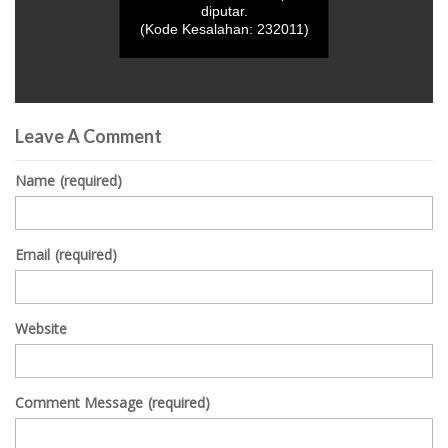
diputar.
(Kode Kesalahan: 232011)
0
seconds
Leave A Comment
of
0
seconds
Name
(required)
Email
(required)
Website
Comment Message
(required)