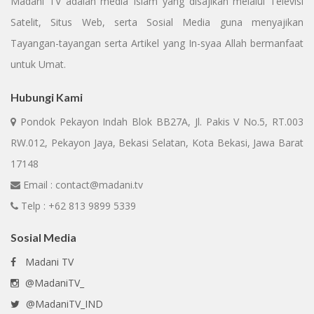
Madani TV adalah media Islam yang disajikan melalui Televisi
Satelit, Situs Web, serta Sosial Media guna menyajikan
Tayangan-tayangan serta Artikel yang In-syaa Allah bermanfaat
untuk Umat.
Hubungi Kami
Pondok Pekayon Indah Blok BB27A, Jl. Pakis V No.5, RT.003
RW.012, Pekayon Jaya, Bekasi Selatan, Kota Bekasi, Jawa Barat
17148
Email : contact@madani.tv
Telp : +62 813 9899 5339
Sosial Media
Madani TV
@MadaniTV_
@MadaniTV_IND