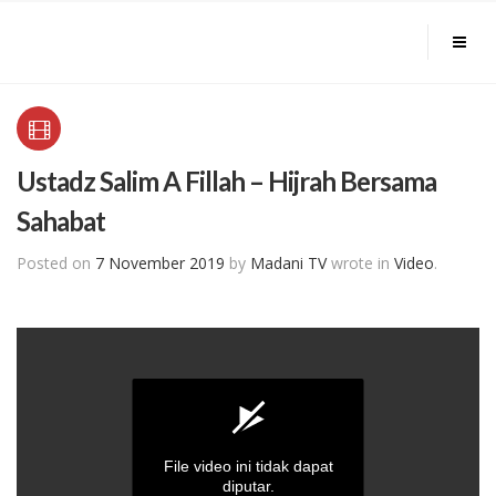
Ustadz Salim A Fillah – Hijrah Bersama
Sahabat
Posted on
7 November 2019
by
Madani TV
wrote in
Video
.
File video ini tidak dapat
diputar.