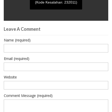
(Kode Kesalahan: 232011)
0
seconds
Leave A Comment
of
0
seconds
Name
(required)
Email
(required)
Website
Comment Message
(required)